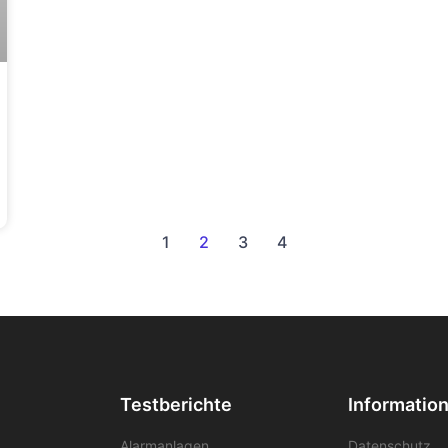
1
2
3
4
Testberichte
Informatio
Alarmanlagen
Datenschutz