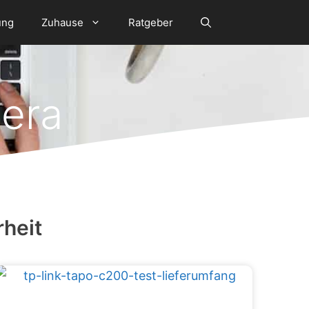
ung
Zuhause
Ratgeber
era
heit