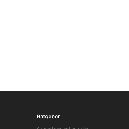
n
Ratgeber
Alarmanlagen Einbau - alles