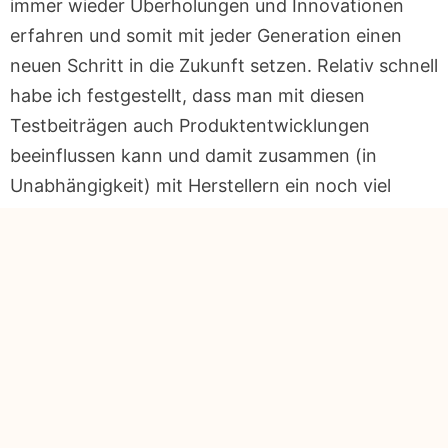
immer wieder Überholungen und Innovationen
erfahren und somit mit jeder Generation einen
neuen Schritt in die Zukunft setzen. Relativ schnell
habe ich festgestellt, dass man mit diesen
Testbeiträgen auch Produktentwicklungen
beeinflussen kann und damit zusammen (in
Unabhängigkeit) mit Herstellern ein noch viel
besseres Produkt herstellen kann.
Schon damals gab es einige Portale, die diese
Produkte gar nicht wirklich getestet haben,
sondern nur so taten. Es gab einen Hype im
Online Marketing der sich um die Affiliate Seiten
drehte. Man hat quasi eine Webseite aufgebaut,
Standardbilder eingefügt und einen kurzen Text